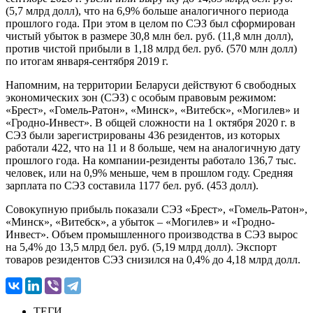
(5,7 млрд долл), что на 6,9% больше аналогичного периода
прошлого года. При этом в целом по СЭЗ был сформирован
чистый убыток в размере 30,8 млн бел. руб. (11,8 млн долл),
против чистой прибыли в 1,18 млрд бел. руб. (570 млн долл)
по итогам января-сентября 2019 г.
Напомним, на территории Беларуси действуют 6 свободных
экономических зон (СЭЗ) с особым правовым режимом:
«Брест», «Гомель-Ратон», «Минск», «Витебск», «Могилев» и
«Гродно-Инвест». В общей сложности на 1 октября 2020 г. в
СЭЗ были зарегистрированы 436 резидентов, из которых
работали 422, что на 11 и 8 больше, чем на аналогичную дату
прошлого года. На компании-резиденты работало 136,7 тыс.
человек, или на 0,9% меньше, чем в прошлом году. Средняя
зарплата по СЭЗ составила 1177 бел. руб. (453 долл).
Совокупную прибыль показали СЭЗ «Брест», «Гомель-Ратон»,
«Минск», «Витебск», а убыток – «Могилев» и «Гродно-
Инвест». Объем промышленного производства в СЭЗ вырос
на 5,4% до 13,5 млрд бел. руб. (5,19 млрд долл). Экспорт
товаров резидентов СЭЗ снизился на 0,4% до 4,18 млрд долл.
ТЕГИ