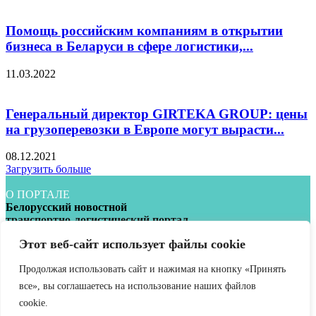
Помощь российским компаниям в открытии
бизнеса в Беларуси в сфере логистики,...
11.03.2022
Генеральный директор GIRTEKA GROUP: цены
на грузоперевозки в Европе могут вырасти...
08.12.2021
Загрузить больше
О ПОРТАЛЕ
Белорусский новостной
транспортно-логистический портал
Этот веб-сайт использует файлы cookie
УНП 193040800
Обратиться в редакцию:
info@infotrans.bу
Продолжая использовать сайт и нажимая на кнопку «Принять
Следуйте за нами
все», вы соглашаетесь на использование наших файлов
АВТОРСКИЕ ПРАВА
cookie.
ПОЛИТИКА КОНФИДЕНЦИАЛЬНОСТИ