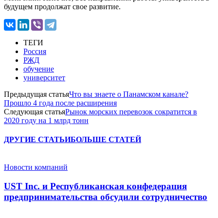
будущем продолжат свое развитие.
ТЕГИ
Россия
РЖД
обучение
университет
Предыдущая статья
Что вы знаете о Панамском канале?
Прошло 4 года после расширения
Следующая статья
Рынок морских перевозок сократится в
2020 году на 1 млрд тонн
ДРУГИЕ СТАТЬИ
БОЛЬШЕ СТАТЕЙ
Новости компаний
UST Inc. и Республиканская конфедерация
предпринимательства обсудили сотрудничество