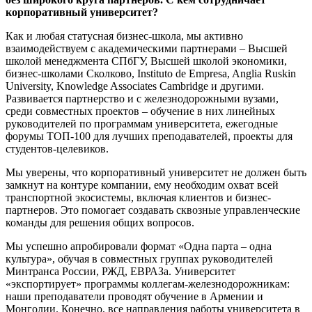
корпоративный университет?
Как и любая статусная бизнес-школа, мы активно
взаимодействуем с академическими партнерами – Высшей
школой менеджмента СПбГУ, Высшей школой экономики,
бизнес-школами Сколково, Instituto de Empresa, Anglia Ruskin
University, Knowledge Associates Cambridge и другими.
Развивается партнерство и с железнодорожными вузами,
среди совместных проектов – обучение в них линейных
руководителей по программам университета, ежегодные
форумы ТОП-100 для лучших преподавателей, проекты для
студентов-целевиков.
Мы уверены, что корпоративный университет не должен быть
замкнут на контуре компании, ему необходим охват всей
транспортной экосистемы, включая клиентов и бизнес-
партнеров. Это помогает создавать сквозные управленческие
команды для решения общих вопросов.
Мы успешно апробировали формат «Одна парта – одна
культура», обучая в совместных группах руководителей
Минтранса России, РЖД, ЕВРАЗа. Университет
«экспортирует» программы коллегам-железнодорожникам:
наши преподаватели проводят обучение в Армении и
Монголии. Конечно, все направления работы университета в